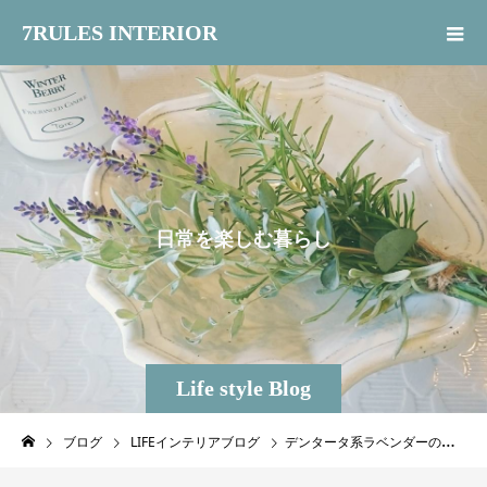
7RULES INTERIOR
日
常
を
楽
し
む
暮
ら
し
Life style Blog
ブログ
LIFEインテリアブログ
デンタータ系ラベンダーの魅力