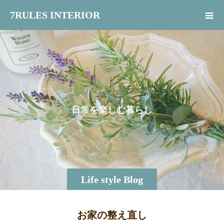
7RULES INTERIOR
日
常
を
楽
し
む
暮
ら
し
Life style Blog
お家の整え直し